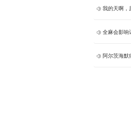
我的天啊，
全麻会影响
阿尔茨海默
夏邑县人民医院
咨询电话：0370-6213428
急救电话:120转人民医院 6210000 6210120