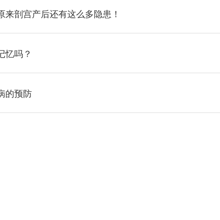
原来剖宫产后还有这么多隐患！
记忆吗？
病的预防
导航
医院动态
专家介绍